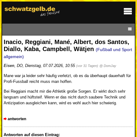
Inacio, Reggiani, Mané, Albert, dos Santos,
Diallo, Kaba, Campbell, Wätjen
(Fußball und Sport
allgemein)
Eisen
,
DO
,
Dienstag, 07.07.2026, 10:55
(vor 31 Tagen)
@ DomJay
Mane war ja leider sehr häufig verletzt, ob es da überhaupt dauerhaft für
Profi-Fussball reicht muss man hoffen.
Bei Reggiani macht mir die Athletik große Sorgen. Er wirkt doch sehr
langsam und hüftsteif. Wenn er das nicht durch saubere Technik und
Antizipation ausgleichen kann, wird es wohl auch hier schwierig.
antworten
Antworten auf diesen Eintrag: