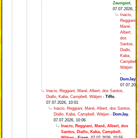
Zaungast
,
07.07.2026, 1
Inacio,
Reggiani,
Mané,
Albert,
dos
Santos,
Diallo,
Kaba,
Campbell,
Wätjen
-
DomJay
,
07.07.202
Inacio, Reggiani, Mané, Albert, dos Santos,
Diallo, Kaba, Campbell, Wätjen
-
TiRo
,
07.07.2026, 10:01
Inacio, Reggiani, Mané, Albert, dos Santos,
Diallo, Kaba, Campbell, Wätjen
-
DomJay
,
07.07.2026, 10:06
Inacio, Reggiani, Mané, Albert, dos
Santos, Diallo, Kaba, Campbell,
Wätjen
-
Eisen
,
07.07.2026, 10:55