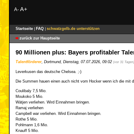
A+
A-
Startseite
FAQ
schwatzgelb.de unterstützen
|
|
zurück zur Hauptseite
90 Millionen plus: Bayers profitabler Tal
Talentförderer
,
Dortmund
,
Dienstag, 07.07.2026, 09:02
(vor 31 Tagen
Leverkusen das deutsche Chelsea. ;-)
Die Summen hauen einen auch nicht vom Hocker wenn ich die mit de
Coulibaly 7,5 Mio.
Moukoko 5 Mio.
Wätjen verliehen. Wird Einnahmen bringen.
Ramaj verliehen
Campbell war verliehen. Wird Einnahmen bringen.
Rothe 5 Mio.
Pohlmann 1,6 Mio.
Knauff 5 Mio.