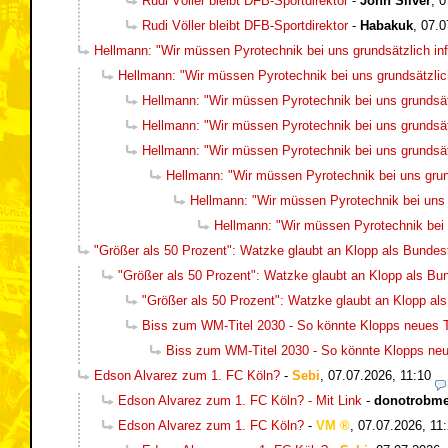
Rudi Völler bleibt DFB-Sportdirektor
-
John Silver
,
0
Rudi Völler bleibt DFB-Sportdirektor
-
Habakuk
,
07.0
Hellmann: "Wir müssen Pyrotechnik bei uns grundsätzlich inf
Hellmann: "Wir müssen Pyrotechnik bei uns grundsätzlich
Hellmann: "Wir müssen Pyrotechnik bei uns grundsätz
Hellmann: "Wir müssen Pyrotechnik bei uns grundsätz
Hellmann: "Wir müssen Pyrotechnik bei uns grundsätz
Hellmann: "Wir müssen Pyrotechnik bei uns grund
Hellmann: "Wir müssen Pyrotechnik bei uns g
Hellmann: "Wir müssen Pyrotechnik bei u
"Größer als 50 Prozent": Watzke glaubt an Klopp als Bundest
"Größer als 50 Prozent": Watzke glaubt an Klopp als Bun
"Größer als 50 Prozent": Watzke glaubt an Klopp als
Biss zum WM-Titel 2030 - So könnte Klopps neues
Biss zum WM-Titel 2030 - So könnte Klopps n
Edson Alvarez zum 1. FC Köln?
-
Sebi
,
07.07.2026, 11:10
Edson Alvarez zum 1. FC Köln? - Mit Link
-
donotrobm
Edson Alvarez zum 1. FC Köln?
-
VM
,
07.07.2026, 11