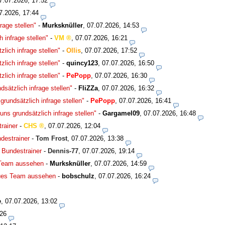
7.07.2026, 17:52
7.2026, 17:44
rage stellen"
-
Murksknüller
,
07.07.2026, 14:53
 infrage stellen"
-
VM
,
07.07.2026, 16:21
lich infrage stellen"
-
Ollis
,
07.07.2026, 17:52
lich infrage stellen"
-
quincy123
,
07.07.2026, 16:50
lich infrage stellen"
-
PePopp
,
07.07.2026, 16:30
sätzlich infrage stellen"
-
FliZZa
,
07.07.2026, 16:32
rundsätzlich infrage stellen"
-
PePopp
,
07.07.2026, 16:41
ns grundsätzlich infrage stellen"
-
Gargamel09
,
07.07.2026, 16:48
rainer
-
CHS
,
07.07.2026, 12:04
destrainer
-
Tom Frost
,
07.07.2026, 13:38
 Bundestrainer
-
Dennis-77
,
07.07.2026, 19:14
 Team aussehen
-
Murksknüller
,
07.07.2026, 14:59
eues Team aussehen
-
bobschulz
,
07.07.2026, 16:24
e
,
07.07.2026, 13:02
:26