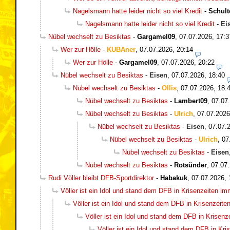
Nagelsmann hatte leider nicht so viel Kredit
-
Schult
Nagelsmann hatte leider nicht so viel Kredit
-
Ei
Nübel wechselt zu Besiktas
-
Gargamel09
,
07.07.2026, 17:3
Wer zur Hölle
-
KUBAner
,
07.07.2026, 20:14
Wer zur Hölle
-
Gargamel09
,
07.07.2026, 20:22
Nübel wechselt zu Besiktas
-
Eisen
,
07.07.2026, 18:40
Nübel wechselt zu Besiktas
-
Ollis
,
07.07.2026, 18:
Nübel wechselt zu Besiktas
-
Lambert09
,
07.07
Nübel wechselt zu Besiktas
-
Ulrich
,
07.07.2026
Nübel wechselt zu Besiktas
-
Eisen
,
07.07.
Nübel wechselt zu Besiktas
-
Ulrich
,
07
Nübel wechselt zu Besiktas
-
Eisen
Nübel wechselt zu Besiktas
-
Rotsünder
,
07.07.
Rudi Völler bleibt DFB-Sportdirektor
-
Habakuk
,
07.07.2026, 
Völler ist ein Idol und stand dem DFB in Krisenzeiten i
Völler ist ein Idol und stand dem DFB in Krisenzeit
Völler ist ein Idol und stand dem DFB in Krisen
Völler ist ein Idol und stand dem DFB in Kr