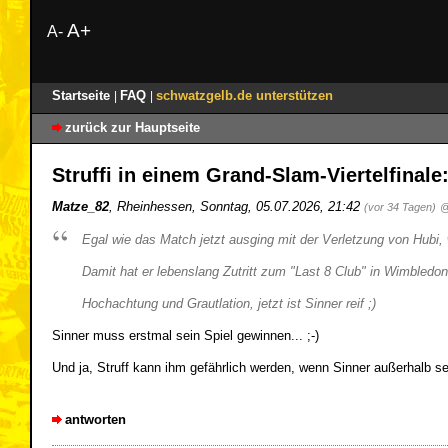
A+
A-
Startseite
FAQ
schwatzgelb.de unterstützen
|
|
zurück zur Hauptseite
Struffi in einem Grand-Slam-Viertelfinale
Matze_82
,
Rheinhessen
,
Sonntag, 05.07.2026, 21:42
(vor 34 Tagen)
@
Egal wie das Match jetzt ausging mit der Verletzung von Hubi, 
Damit hat er lebenslang Zutritt zum "Last 8 Club" in Wimbledon
Hochachtung und Grautlation, jetzt ist Sinner reif ;)
Sinner muss erstmal sein Spiel gewinnen... ;-)
Und ja, Struff kann ihm gefährlich werden, wenn Sinner außerhalb sein
antworten