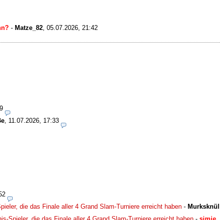
nn?
-
Matze_82
,
05.07.2026, 21:42
9
Be
,
11.07.2026, 17:33
52
pieler, die das Finale aller 4 Grand Slam-Turniere erreicht haben
-
Murksknül
is-Spieler, die das Finale aller 4 Grand Slam-Turniere erreicht haben
-
simie
,