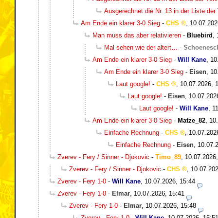
Ausgerechnet die Nr. 13 in der Liste der
Am Ende ein klarer 3-0 Sieg
-
CHS
,
10.07.202
Man muss das aber relativieren
-
Bluebird
,
Mal sehen wie der altert…
-
Schoenesc
Am Ende ein klarer 3-0 Sieg
-
Will Kane
,
10
Am Ende ein klarer 3-0 Sieg
-
Eisen
,
10
Laut google!
-
CHS
,
10.07.2026, 
Laut google!
-
Eisen
,
10.07.202
Laut google!
-
Will Kane
,
1
Am Ende ein klarer 3-0 Sieg
-
Matze_82
,
10
Einfache Rechnung
-
CHS
,
10.07.202
Einfache Rechnung
-
Eisen
,
10.07.
Zverev - Fery / Sinner - Djokovic
-
Timo_89
,
10.07.2026,
Zverev - Fery / Sinner - Djokovic
-
CHS
,
10.07.202
Zverev - Fery 1-0
-
Will Kane
,
10.07.2026, 15:44
Zverev - Fery 1-0
-
Elmar
,
10.07.2026, 15:41
Zverev - Fery 1-0
-
Elmar
,
10.07.2026, 15:48
Zverev - Fery 1-0
-
Will Kane
,
10.07.2026, 15:5