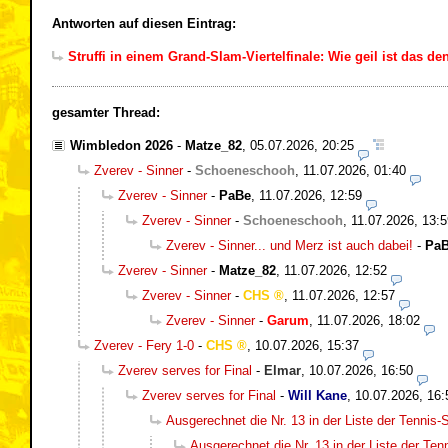
Antworten auf diesen Eintrag:
Struffi in einem Grand-Slam-Viertelfinale: Wie geil ist das de
gesamter Thread:
Wimbledon 2026
-
Matze_82
,
05.07.2026, 20:25
Zverev - Sinner
-
Schoeneschooh
,
11.07.2026, 01:40
Zverev - Sinner
-
PaBe
,
11.07.2026, 12:59
Zverev - Sinner
-
Schoeneschooh
,
11.07.2026, 13:5
Zverev - Sinner... und Merz ist auch dabei!
-
Pa
Zverev - Sinner
-
Matze_82
,
11.07.2026, 12:52
Zverev - Sinner
-
CHS
,
11.07.2026, 12:57
Zverev - Sinner
-
Garum
,
11.07.2026, 18:02
Zverev - Fery 1-0
-
CHS
,
10.07.2026, 15:37
Zverev serves for Final
-
Elmar
,
10.07.2026, 16:50
Zverev serves for Final
-
Will Kane
,
10.07.2026, 16:
Ausgerechnet die Nr. 13 in der Liste der Tennis-S
Ausgerechnet die Nr. 13 in der Liste der Tenn