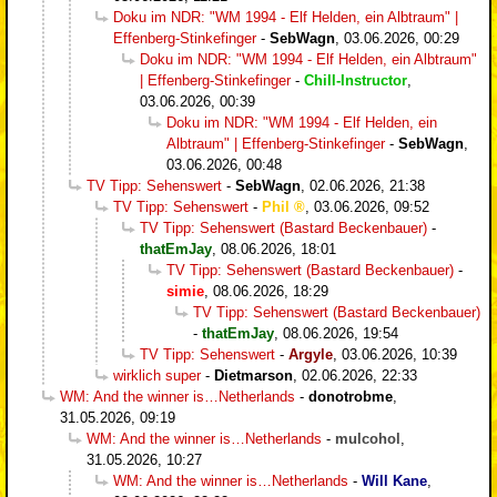
Doku im NDR: "WM 1994 - Elf Helden, ein Albtraum" |
Effenberg-Stinkefinger
-
SebWagn
,
03.06.2026, 00:29
Doku im NDR: "WM 1994 - Elf Helden, ein Albtraum"
| Effenberg-Stinkefinger
-
Chill-Instructor
,
03.06.2026, 00:39
Doku im NDR: "WM 1994 - Elf Helden, ein
Albtraum" | Effenberg-Stinkefinger
-
SebWagn
,
03.06.2026, 00:48
TV Tipp: Sehenswert
-
SebWagn
,
02.06.2026, 21:38
TV Tipp: Sehenswert
-
Phil
,
03.06.2026, 09:52
TV Tipp: Sehenswert (Bastard Beckenbauer)
-
thatEmJay
,
08.06.2026, 18:01
TV Tipp: Sehenswert (Bastard Beckenbauer)
-
simie
,
08.06.2026, 18:29
TV Tipp: Sehenswert (Bastard Beckenbauer)
-
thatEmJay
,
08.06.2026, 19:54
TV Tipp: Sehenswert
-
Argyle
,
03.06.2026, 10:39
wirklich super
-
Dietmarson
,
02.06.2026, 22:33
WM: And the winner is…Netherlands
-
donotrobme
,
31.05.2026, 09:19
WM: And the winner is…Netherlands
-
mulcohol
,
31.05.2026, 10:27
WM: And the winner is…Netherlands
-
Will Kane
,