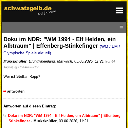
Doku im NDR: "WM 1994 - Elf Helden, ein
Albtraum" | Effenberg-Stinkefinger
(WM / EM /
Olympische Spiele aktuell)
Murksknüller
,
Brühl/Rheinland
,
Mittwoch, 03.06.2026, 11:21
(vor 64
Tagen)
@ Chill-Instructor
Wer ist Steffan Rapp?
antworten
Antworten auf diesen Eintrag:
Doku im NDR: "WM 1994 - Elf Helden, ein Albtraum" | Effenberg-
Stinkefinger
-
Murksknüller
,
03.06.2026, 11:21