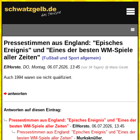
Pressestimmen aus England: "Episches
Ereignis" und "Eines der besten WM-Spiele
aller Zeiten"
(Fußball und Sport allgemein)
ElHorsto
,
DO
,
Montag, 06.07.2026, 13:45
(vor 34 Tagen)
@ Mario Girotti
Auch 1994 waren sie nicht qualifiziert.
antworten
Antworten auf diesen Eintrag:
Pressestimmen aus England: "Episches Ereignis" und "Eines der
besten WM-Spiele aller Zeiten"
-
ElHorsto
,
06.07.2026, 13:45
Pressestimmen aus England: "Episches Ereignis" und "Eines der
besten WM-Spiele aller Zeiten"
-
Murksknüller
,