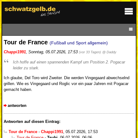
Tour de France
(Fußball und Sport allgemein)
Chappi1991
,
Sonntag, 05.07.2026, 17:53
(vor 33 Tagen)
@ Daddy
Ich hoffe auf einen spannenden Kampf um Position 2. Pogacar
leider zu stark.
Ich glaube, Del Toro wird Zweiter. Die werden Vingegaard abwechselnd
grillen. Wie es Vingegaard und Roglic vor ein paar Jahren mit Pogacar
gemacht haben.
antworten
Antworten auf diesen Eintrag:
Tour de France
-
Chappi1991
,
05.07.2026, 17:53
Tour de France
-
Tsubi
,
06.07.2026, 06:06