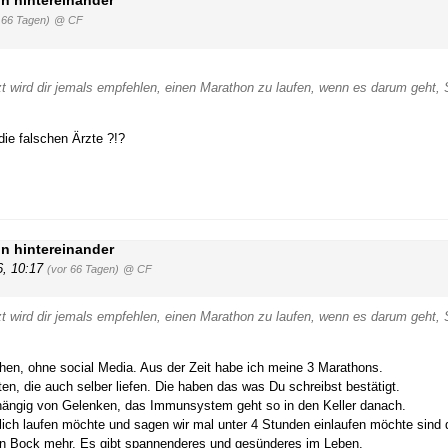
on hintereinander
 66 Tagen)
@ CF
t wird dir jemals empfehlen, einen Marathon zu laufen, wenn es darum geht,
 die falschen Ärzte ?!?
on hintereinander
6, 10:17
(vor 66 Tagen)
@ CF
t wird dir jemals empfehlen, einen Marathon zu laufen, wenn es darum geht,
chen, ohne social Media. Aus der Zeit habe ich meine 3 Marathons.
en, die auch selber liefen. Die haben das was Du schreibst bestätigt.
bhängig von Gelenken, das Immunsystem geht so in den Keller danach.
ich laufen möchte und sagen wir mal unter 4 Stunden einlaufen möchte sind
en Bock mehr. Es gibt spannenderes und gesünderes im Leben.