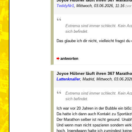
Joyce Hübner läuft ihren 367 Marath
TeddyNr1
,
Mittwoch, 03.06.2026, 11:16
(vor
Extrema sind immer schlecht. Kein Arz
sich befindet.
Das glaube ich dir nicht, vielleicht fragst du
antworten
Joyce Hübner läuft ihren 367 Marath
Lattenknaller
,
Madrid
,
Mittwoch, 03.06.202
Extrema sind immer schlecht. Kein Arz
sich befindet.
Ich war vor 20 Jahren in der Bubble ein biß
Da hatte ich dann auch Kontakt zu Sportärzt
Der Marathon selber ist nicht gesund. Una
Und wenn man nicht spazieren sondern wirkl
hoch. Irgendwann hatte ich zumindest kein