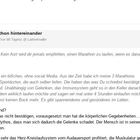
thon hintereinander
(vor 66 Tagen)
@ Lattenknaller
Kein Arzt wird dir jemals empfehlen, einen Marathon zu laufen, wenn es dar
e ein bißchen, ohne social Media. Aus der Zeit habe ich meine 3 Marathons.
portärzten, die auch selber liefen. Die haben das was Du schreibst bestätigt
und. Unabhängig von Gelenken, das Immunsystem geht so in den Keller danac
ern wirklich laufen möchte und sagen wir mal unter 4 Stunden einlaufen möc
est keinen Bock mehr. Es gibt spannenderes und gesünderes im Leben.
ind?
das nicht bestätigen, vorausgesetzt man hat die körperlichen Gegebenheiten...
Mythos, dass man sich dadurch die Gelenke schadet. Der Mensch ist in seine
en.
sehr das Herz-Kreislaufsystem vom Audauersport profitiert, die Muskulatur ge