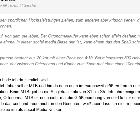
or 66 Tagen)
@ Sascha
esen sportlichen Höchtsleistungen ziehen, zum anderen aber kritisch sehen, 
ichnen.
uf, von dem sie leben. Der Ottonormalläufer kann eben schon allein deshalb ni
nmal in dieser social media Blase drin ist, kann einem das den Spaß schon 
ingsrunde besteht aus 20 km mit einer Pace von 4:10. Bei mindestens 800 Höh
uencer, der zwischen Feierabend und Kinder zum Sport mal eben einen 10er ei
finde ich da ziemlich wild.
Ich fahre selber MTB und bin da dann auch im europaweit größten Forum unter
ation. Beim MTB gibt es die Singletrailskala von S1 bis S5. Ich fahre einiger
te, Ottonormal-MTBler, noch nicht mal die Größenordnung von der Du hier schr
inde das cool und freue mich an den Berichten, weiß aber dass ich nie im Leb
eibe ich als social Media Kritiker.