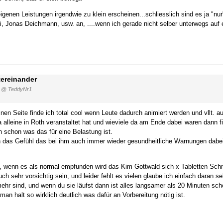
genen Leistungen irgendwie zu klein erscheinen...schliesslich sind es ja "nu
 Jonas Deichmann, usw. an, ....wenn ich gerade nicht selber unterwegs auf e
tereinander
@ TeddyNr1
nen Seite finde ich total cool wenn Leute dadurch animiert werden und vllt.
leine in Roth veranstaltet hat und wieviele da am Ende dabei waren dann fi
h schon was das für eine Belastung ist.
 das Gefühl das bei ihm auch immer wieder gesundheitliche Warnungen dabei
e, wenn es als normal empfunden wird das Kim Gottwald sich x Tabletten Sch
sehr vorsichtig sein, und leider fehlt es vielen glaube ich einfach daran se
r sind, und wenn du sie läufst dann ist alles langsamer als 20 Minuten schon 
an halt so wirklich deutlich was dafür an Vorbereitung nötig ist.