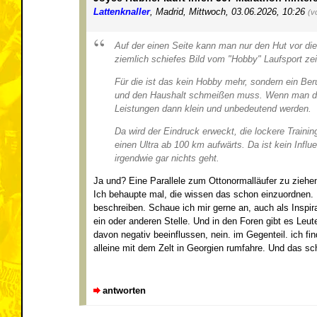
Lattenknaller
,
Madrid
,
Mittwoch, 03.06.2026, 10:26
(v
Auf der einen Seite kann man nur den Hut vor di
ziemlich schiefes Bild vom "Hobby" Laufsport ze
Für die ist das kein Hobby mehr, sondern ein Ber
und den Haushalt schmeißen muss. Wenn man da ei
Leistungen dann klein und unbedeutend werden.
Da wird der Eindruck erweckt, die lockere Train
einen Ultra ab 100 km aufwärts. Da ist kein Infl
irgendwie gar nichts geht.
Ja und? Eine Parallele zum Ottonormalläufer zu ziehen 
Ich behaupte mal, die wissen das schon einzuordnen. 
beschreiben. Schaue ich mir gerne an, auch als Inspir
ein oder anderen Stelle. Und in den Foren gibt es Leu
davon negativ beeinflussen, nein. im Gegenteil. ich f
alleine mit dem Zelt in Georgien rumfahre. Und das schr
antworten