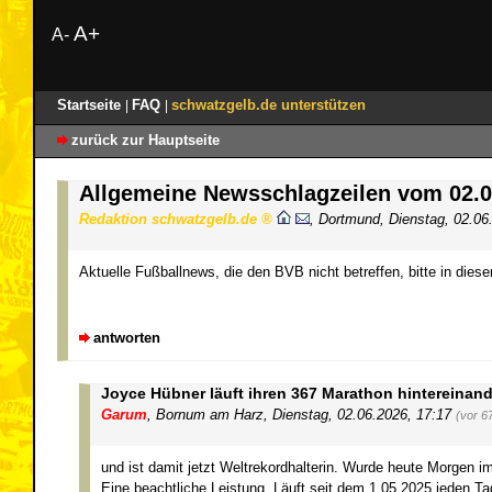
A+
A-
Startseite
FAQ
schwatzgelb.de unterstützen
|
|
zurück zur Hauptseite
Allgemeine Newsschlagzeilen vom 02.
Redaktion schwatzgelb.de
,
Dortmund
,
Dienstag, 02.06
Aktuelle Fußballnews, die den BVB nicht betreffen, bitte in dies
antworten
Joyce Hübner läuft ihren 367 Marathon hintereinand
Garum
,
Bornum am Harz
,
Dienstag, 02.06.2026, 17:17
(vor 6
und ist damit jetzt Weltrekordhalterin. Wurde heute Morgen im
Eine beachtliche Leistung. Läuft seit dem 1.05.2025 jeden T