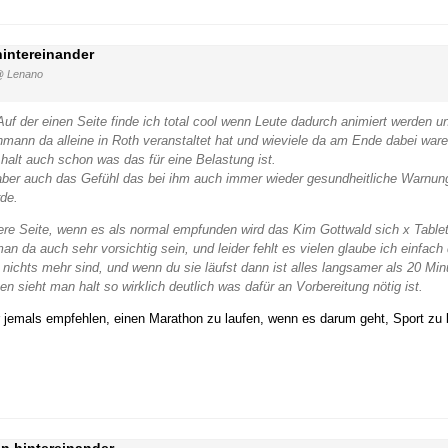
hintereinander
 Lenano
f der einen Seite finde ich total cool wenn Leute dadurch animiert werden u
ann da alleine in Roth veranstaltet hat und wieviele da am Ende dabei waren
halt auch schon was das für eine Belastung ist.
ber auch das Gefühl das bei ihm auch immer wieder gesundheitliche Warnung
de.
dere Seite, wenn es als normal empfunden wird das Kim Gottwald sich x Table
 da auch sehr vorsichtig sein, und leider fehlt es vielen glaube ich einfach
chts mehr sind, und wenn du sie läufst dann ist alles langsamer als 20 Minute
n sieht man halt so wirklich deutlich was dafür an Vorbereitung nötig ist.
ir jemals empfehlen, einen Marathon zu laufen, wenn es darum geht, Sport z