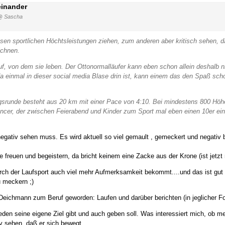
einander
@ Sascha
esen sportlichen Höchtsleistungen ziehen, zum anderen aber kritisch sehen, 
ichnen.
uf, von dem sie leben. Der Ottonormalläufer kann eben schon allein deshalb ni
nmal in dieser social media Blase drin ist, kann einem das den Spaß schon 
ingsrunde besteht aus 20 km mit einer Pace von 4:10. Bei mindestens 800 Höh
uencer, der zwischen Feierabend und Kinder zum Sport mal eben einen 10er ei
 negativ sehen muss. Es wird aktuell so viel gemault , gemeckert und negativ 
 freuen und begeistern, da bricht keinem eine Zacke aus der Krone (ist jetzt 
ch der Laufsport auch viel mehr Aufmerksamkeit bekommt....und das ist gut 
u meckern ;)
 Deichmann zum Beruf geworden: Laufen und darüber berichten (in jeglicher F
eden seine eigene Ziel gibt und auch geben soll. Was interessiert mich, ob m
v sehen, daß er sich bewegt.