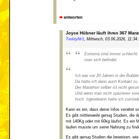
antworten
Joyce Hübner läuft ihren 367 Mara
TeddyNr1
,
Mittwoch, 03.06.2026, 11:34
Extrema sind immer schlecht. 
man sich befindet.
Ich war vor 20 Jahren in der Bubbl
Da hatte ich dann auch Kontakt zu S
Der Marathon selber ist nicht ges
Und wenn man nicht spazieren sond
hoch. Irgendwann hatte ich zumind
Kann es ein, dass deine Infos veraltet s
Es gibt mittlerweile genug Studien, die 
mit 140Kg oder mit 60kg läufst. Es ein 
laufen musste um seine Nahrung zu find
Es gibt genug Studien die beweisen, wie 