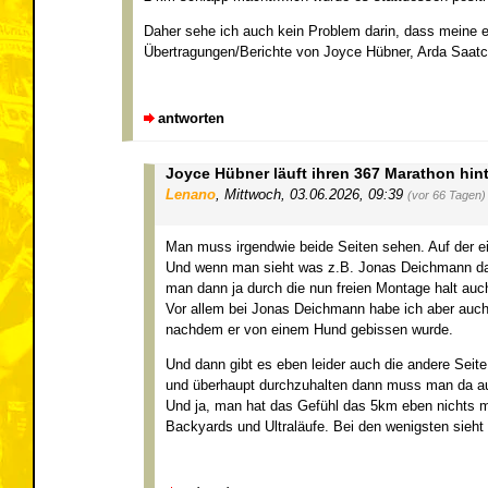
Daher sehe ich auch kein Problem darin, dass meine ei
Übertragungen/Berichte von Joyce Hübner, Arda Saatci,
antworten
Joyce Hübner läuft ihren 367 Marathon hin
Lenano
,
Mittwoch, 03.06.2026, 09:39
(vor 66 Tagen)
Man muss irgendwie beide Seiten sehen. Auf der ei
Und wenn man sieht was z.B. Jonas Deichmann da al
man dann ja durch die nun freien Montage halt auc
Vor allem bei Jonas Deichmann habe ich aber auch
nachdem er von einem Hund gebissen wurde.
Und dann gibt es eben leider auch die andere Seit
und überhaupt durchzuhalten dann muss man da auch 
Und ja, man hat das Gefühl das 5km eben nichts meh
Backyards und Ultraläufe. Bei den wenigsten sieht m