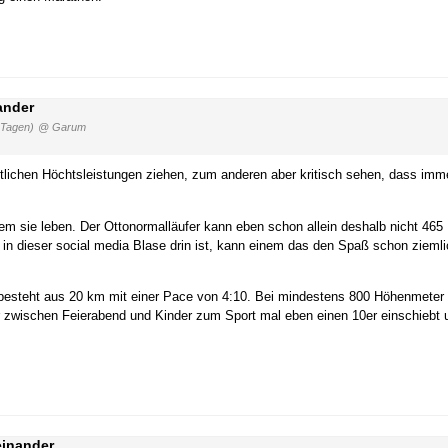
ander
 Tagen)
@ Garum
tlichen Höchtsleistungen ziehen, zum anderen aber kritisch sehen, dass imme
em sie leben. Der Ottonormalläufer kann eben schon allein deshalb nicht 465 M
dieser social media Blase drin ist, kann einem das den Spaß schon ziemlich
 besteht aus 20 km mit einer Pace von 4:10. Bei mindestens 800 Höhenmeter 
der zwischen Feierabend und Kinder zum Sport mal eben einen 10er einschiebt 
einander