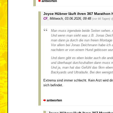
antworten
Joyce Hübner läuft ihren 367 Marathon 
CF
,
Mittwoch, 03.06.2026, 09:48
(vor 66 Tagen)
@
Man muss irgendwie beide Seiten sehen. Au
Und wenn man sieht was z.B. Jonas Deichm
man dann ja durch die nun freien Montage 
Vor allem bei Jonas Deichmann habe ich a
nachdem er von einem Hund gebissen wur
Und dann gibt es eben leider auch die an
und überhaupt durchzuhalten dann muss man
Und ja, man hat das Gefühl das 5km eben ni
Backyards und Ultraläufe. Bei den wenigste
Extrema sind immer schlecht. Kein Arzt wird d
sich befindet.
antworten