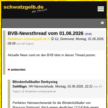
BVB-Newsthread vom 01.06.2026
(BVB)
Redaktion schwatzgelb.de
,
Dortmund
,
Montag, 01.06.2026,
08:09
(vor 68 Tagen)
Aktuelle News rund um den BVB bitte in diesen Thread posten.
antworten
Blindenfußballer Derbysieg
SebWagn
,
HH Harvestehude
,
Montag, 01.06.2026, 22:21
(vor 67
Tagen)
@ Redaktion schwatzgelb.de
Perfektes Heimwochenende für die Blindenfußballer von
Borussia Dortmund: Nach einem deutlichen 12:0-Erfolg gegen