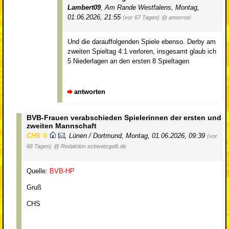
Lambert09
,
Am Rande Westfalens
,
Montag,
01.06.2026, 21:55
(vor 67 Tagen)
@ amorrosi
Und die darauffolgenden Spiele ebenso. Derby am
zweiten Spieltag 4:1 verloren, insgesamt glaub ich
5 Niederlagen an den ersten 8 Spieltagen
antworten
BVB-Frauen verabschieden Spielerinnen der ersten und
zweiten Mannschaft
CHS
,
Lünen / Dortmund
,
Montag, 01.06.2026, 09:39
(vor
68 Tagen)
@ Redaktion schwatzgelb.de
Quelle:
BVB-HP
Gruß
CHS