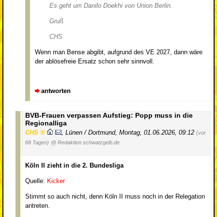
Es geht um Danilo Doekhi von Union Berlin.
Gruß
CHS
Wenn man Bense abgibt, aufgrund des VE 2027, dann wäre
der ablösefreie Ersatz schon sehr sinnvoll.
antworten
BVB-Frauen verpassen Aufstieg: Popp muss in die
Regionalliga
CHS
,
Lünen / Dortmund
,
Montag, 01.06.2026, 09:12
(vor
68 Tagen)
@ Redaktion schwatzgelb.de
Köln II zieht in die 2. Bundesliga
Quelle:
Kicker
Stimmt so auch nicht, denn Köln II muss noch in der Relegation
antreten.