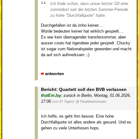
Ich finde schon, dass unser letzter SD eine
zumindest seit der letzten Sommer-Periode
zu hohe "Durchfallquote" hatte.
Durchgefallen ist da imho keiner....
Würde bedeuten keiner hat wirklich gespielt....
Es war kein überragender transfersommer, aber
ausser couto hat irgendwie jeder gespielt. Chucky
ist sogar zum Nationalspieler geworden und macht
da auf sich aufmerksam ;-)
antworten
Bericht: Quartett soll den BVB verlassen
thatEmJay
,
zurück in Berlin
,
Montag, 01.06.2026,
17:06
(vor 67 Tagen)
@ Floatdownstream
Ich hoffe, es geht ihm besser. Eine hohe
Durchfallquote ist alles andere als gesund. Und es
gehen zu viele Unterhosen hops.