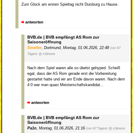
Zum Glück am ersten Spieltag nicht Duisburg zu Hause.
antworten
BVB.de | BVB empfängt AS Rom zur
Saisoneröffnung
Smeller
,
Dortmund
,
Montag, 01.06.2026, 22:48
(vor 67
Tagen)
@ xSimonx
Nach dem Spiel waren alle so übelst gehyped. Scheiß
egal, dass der AS Rom gerade erst die Vorbereitung
gestartet hatte und wir am Ende davon waren. Nach dem
4:0 war man quasi Meisterschaftskandidat...
antworten
BVB.de | BVB empfängt AS Rom zur
Saisoneröffnung
Pa1n
,
Montag, 01.06.2026, 21:16
(vor 67 Tagen)
@ xSimonx