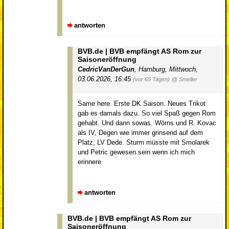
antworten
BVB.de | BVB empfängt AS Rom zur
Saisoneröffnung
CedricVanDerGun
,
Hamburg
,
Mittwoch,
03.06.2026, 16:45
(vor 65 Tagen)
@ Smeller
Same here. Erste DK Saison. Neues Trikot
gab es damals dazu. So viel Spaß gegen Rom
gehabt. Und dann sowas. Wörns und R. Kovac
als IV, Degen wie immer grinsend auf dem
Platz, LV Dede. Sturm müsste mit Smolarek
und Petric gewesen sein wenn ich mich
erinnere
antworten
BVB.de | BVB empfängt AS Rom zur
Saisoneröffnung