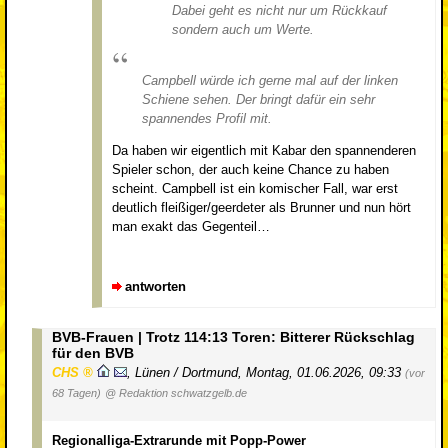
Dabei geht es nicht nur um Rückkauf
sondern auch um Werte.
Campbell würde ich gerne mal auf der linken
Schiene sehen. Der bringt dafür ein sehr
spannendes Profil mit.
Da haben wir eigentlich mit Kabar den spannenderen
Spieler schon, der auch keine Chance zu haben
scheint. Campbell ist ein komischer Fall, war erst
deutlich fleißiger/geerdeter als Brunner und nun hört
man exakt das Gegenteil…
antworten
BVB-Frauen | Trotz 114:13 Toren: Bitterer Rückschlag
für den BVB
CHS
,
Lünen / Dortmund
,
Montag, 01.06.2026, 09:33
(vor
68 Tagen)
@ Redaktion schwatzgelb.de
Regionalliga-Extrarunde mit Popp-Power