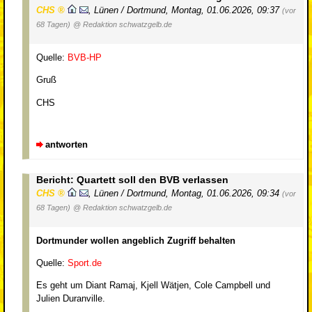
CHS
,
Lünen / Dortmund
,
Montag, 01.06.2026, 09:37
(vor
68 Tagen)
@ Redaktion schwatzgelb.de
Quelle:
BVB-HP
Gruß
CHS
antworten
Bericht: Quartett soll den BVB verlassen
CHS
,
Lünen / Dortmund
,
Montag, 01.06.2026, 09:34
(vor
68 Tagen)
@ Redaktion schwatzgelb.de
Dortmunder wollen angeblich Zugriff behalten
Quelle:
Sport.de
Es geht um Diant Ramaj, Kjell Wätjen, Cole Campbell und
Julien Duranville.