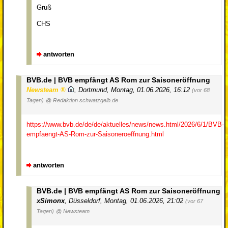
Gruß
CHS
antworten
BVB.de | BVB empfängt AS Rom zur Saisoneröffnung
Newsteam
,
Dortmund
,
Montag, 01.06.2026, 16:12
(vor 68
Tagen)
@ Redaktion schwatzgelb.de
https://www.bvb.de/de/de/aktuelles/news/news.html/2026/6/1/BVB-
empfaengt-AS-Rom-zur-Saisoneroeffnung.html
antworten
BVB.de | BVB empfängt AS Rom zur Saisoneröffnung
xSimonx
,
Düsseldorf
,
Montag, 01.06.2026, 21:02
(vor 67
Tagen)
@ Newsteam