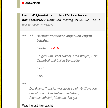
antworten
Bericht: Quartett soll den BVB verlassen
bambam191279
,
Dortmund
,
Montag, 01.06.2026, 13:21
(vor 68 Tagen)
@ Fisheye
Dortmunder wollen angeblich Zugriff
behalten
Quelle:
Sport.de
Es geht um Diant Ramaj, Kjell Wätjen, Cole
Campbell und Julien Duranville.
Gruß
CHS
Der Ramaj Transfer war auch so ein Griff ins Klo.
Geholt, nach Heidenheim verliehen,
(vorraussichtlich) Verkauft. Na gut.
Was heisst hier auch?