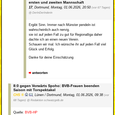
ersten und zweiten Mannschaft
17
,
Dortmund
,
Montag, 01.06.2026, 20:50
(vor 67 Tagen)
@ DerInDerInderin
Ergibt Sinn. Immer nach Münster pendeln ist
wahrscheinlich auch nervig.
sie ist auf jeden Fall zu gut für Regionalliga daher
dachte ich an einen neuen Verein.
Schauen wir mal. Ich wünsche ihr auf jeden Fall viel
Glück und Erfolg.
Danke für deine Einschätzung
antworten
8:0 gegen Vorwärts Spoho: BVB-Frauen beenden
Saison mit Torspektakel
CHS
,
Lünen / Dortmund
,
Montag, 01.06.2026, 09:38
(vor
68 Tagen)
@ Redaktion schwatzgelb.de
Quelle:
BVB-HP