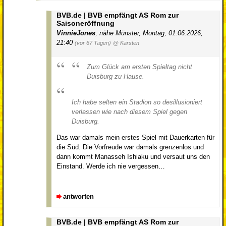
BVB.de | BVB empfängt AS Rom zur
Saisoneröffnung
VinnieJones
,
nähe Münster
,
Montag, 01.06.2026,
21:40
(vor 67 Tagen)
@ Karsten
Zum Glück am ersten Spieltag nicht
Duisburg zu Hause.
Ich habe selten ein Stadion so desillusioniert
verlassen wie nach diesem Spiel gegen
Duisburg.
Das war damals mein erstes Spiel mit Dauerkarten für
die Süd. Die Vorfreude war damals grenzenlos und
dann kommt Manasseh Ishiaku und versaut uns den
Einstand. Werde ich nie vergessen…
antworten
BVB.de | BVB empfängt AS Rom zur