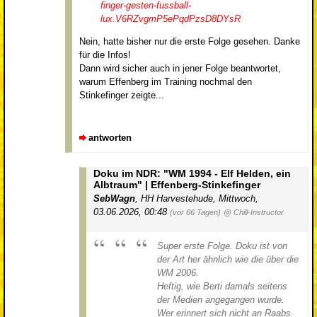
finger-gesten-fussball-
lux.V6RZvgmP5ePqdPzsD8DYsR
Nein, hatte bisher nur die erste Folge gesehen. Danke
für die Infos!
Dann wird sicher auch in jener Folge beantwortet,
warum Effenberg im Training nochmal den
Stinkefinger zeigte...
antworten
Doku im NDR: "WM 1994 - Elf Helden, ein
Albtraum" | Effenberg-Stinkefinger
SebWagn
,
HH Harvestehude
,
Mittwoch,
03.06.2026, 00:48
(vor 66 Tagen)
@ Chill-Instructor
Super erste Folge. Doku ist von
der Art her ähnlich wie die über die
WM 2006.
Heftig, wie Berti damals seitens
der Medien angegangen wurde.
Wer erinnert sich nicht an Raabs