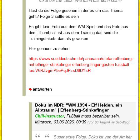
Trikot der EM 1992. Wie kann das denn sein?!
Hast du die Folge gesehen in der es um das Thema
geht? Folge 3 sollte es sein
Es gibt kein Foto aus dem WM Spiel und das Foto aus
dem Thumbnail ist aus dem Training das sind die
Trainingstrikots damals gewesen
Hier genauer zu sehen
https://www.sueddeutsche.de/panorama/stefan-effenberg-
mittelfinger-stinkefinger-effenberg-finger-gesten-fussball-
lux.V6RZvgmP5ePqdPzsD8DYsR
antworten
Doku im NDR: "WM 1994 - Elf Helden, ein
Albtraum" | Effenberg-Stinkefinger
Chill-Instructor
,
Fußball muss bezahlbar sein
,
Mittwoch, 03.06.2026, 00:39
(vor 66 Tagen)
@ SebWagn
Super erste Folge. Doku ist von der Art her