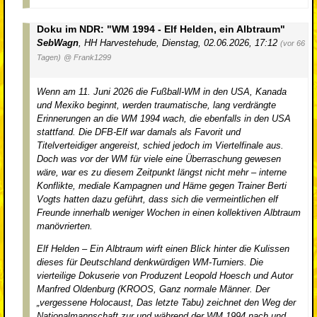
Doku im NDR: "WM 1994 - Elf Helden, ein Albtraum"
SebWagn
,
HH Harvestehude
,
Dienstag, 02.06.2026, 17:12
(vor 66
Tagen)
@ Frank1299
Wenn am 11. Juni 2026 die Fußball-WM in den USA, Kanada
und Mexiko beginnt, werden traumatische, lang verdrängte
Erinnerungen an die WM 1994 wach, die ebenfalls in den USA
stattfand. Die DFB-Elf war damals als Favorit und
Titelverteidiger angereist, schied jedoch im Viertelfinale aus.
Doch was vor der WM für viele eine Überraschung gewesen
wäre, war es zu diesem Zeitpunkt längst nicht mehr – interne
Konflikte, mediale Kampagnen und Häme gegen Trainer Berti
Vogts hatten dazu geführt, dass sich die vermeintlichen elf
Freunde innerhalb weniger Wochen in einen kollektiven Albtraum
manövrierten.
Elf Helden – Ein Albtraum wirft einen Blick hinter die Kulissen
dieses für Deutschland denkwürdigen WM-Turniers. Die
vierteilige Dokuserie von Produzent Leopold Hoesch und Autor
Manfred Oldenburg (KROOS, Ganz normale Männer. Der
„vergessene Holocaust, Das letzte Tabu) zeichnet den Weg der
Nationalmannschaft zur und während der WM 1994 nach und