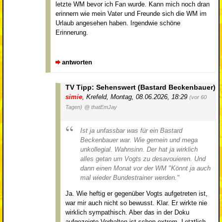
letzte WM bevor ich Fan wurde. Kann mich noch dran
erinnern wie mein Vater und Freunde sich die WM im
Urlaub angesehen haben. Irgendwie schöne
Erinnerung.
antworten
TV Tipp: Sehenswert (Bastard Beckenbauer)
simie
,
Krefeld
,
Montag, 08.06.2026, 18:29
(vor 60
Tagen)
@ thatEmJay
Ist ja unfassbar was für ein Bastard
Beckenbauer war. Wie gemein und mega
unkollegial. Wahnsinn. Der hat ja wirklich
alles getan um Vogts zu desavouieren. Und
dann einen Monat vor der WM "Könnt ja auch
mal wieder Bundestrainer werden."
Ja. Wie heftig er gegenüber Vogts aufgetreten ist,
war mir auch nicht so bewusst. Klar. Er wirkte nie
wirklich sympathisch. Aber das in der Doku
aufgezeigte Verhalten ist schon extrem. Letztlich