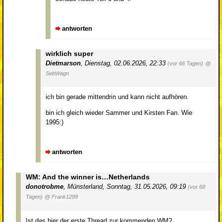
antworten
wirklich super
Dietmarson
,
Dienstag, 02.06.2026, 22:33
(vor 66 Tagen)
@
SebWagn
ich bin gerade mittendrin und kann nicht aufhören.
bin ich gleich wieder Sammer und Kirsten Fan. Wie
1995:)
antworten
WM: And the winner is…Netherlands
donotrobme
,
Münsterland
,
Sonntag, 31.05.2026, 09:19
(vor 68
Tagen)
@ Frank1299
Ist das hier der erste Thread zur kommenden WM?