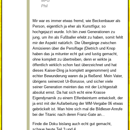
MFG
Phil
Mir war es immer etwas fremd, wie Beckenbauer als
Person, eigentlich ja eher als Kunstfigur, so
hochgejazzt wurde. Ich bin zwei Generationen zu
jung, um ihn als Fußballer erlebt zu haben, somit fehlt
mir der Aspekt natürlich. Die Übergänge zwischen
Amüsieren über die Persiflage (Dietrich und Knop
haben das ja mitunter echt gut und lustig gemacht,
ohne komplett zu übertreiben, denn er wirkte ja
öffentlich wirklich schon fast überzeichnet und hat
dieses Kaiser-Ding ja komplett angenommen) und
echter Bewunderung waren da ja fließend. Mein Vater,
übrigens seinerzeit Ur-Borusse, und sicher viele
seiner Generation meinten das mit der Lichtgestalt
absolut ernst. Da hat sich echt eine Krasse
Eigendynamik zu einem Elfenbeinturm entwickelt, der
ja erst mit der Aufarbeitung der WM-Vergabe 06 etwas
gebröckelt ist. Man höre sich mal die Bildleser-Anrufe
bei der Titanic nach deren Franz-Gate an...
Finde die Doku bislang auch echt gut gemacht,
schaue heute Teil 3 und 4.