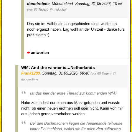
donotrobme
,
Münsterland
,
Sonntag, 31.05.2026, 10:56
(vor 68 Tagen)
@ mulcohol
Das sie im Halbfinale ausgeschieden sind, wollte ich
noch ergänzt haben. Lag wohl an der Uhrzeit - danke fürs
präzisieren :)
antworten
WM: And the winner is…Netherlands
Frank1299
,
Sonntag, 31.05.2026, 09:40
(vor 68 Tagen)
@
donotrobme
Ist das hier der erste Thread zur kommenden WM?
Habe zumindest nur einen aus März gefunden und wusste
nicht, ob einen neuen eröffnen soll oder nicht. Kann von mir
aus jedoch gerne verschoben werden.
Bei den Buchmachern liegen die Niederlande teilweise
hinter Deutschland, wobei sie für mich
den stärksten