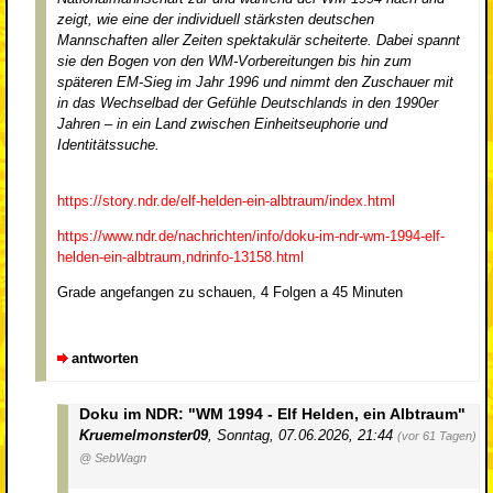
zeigt, wie eine der individuell stärksten deutschen
Mannschaften aller Zeiten spektakulär scheiterte. Dabei spannt
sie den Bogen von den WM-Vorbereitungen bis hin zum
späteren EM-Sieg im Jahr 1996 und nimmt den Zuschauer mit
in das Wechselbad der Gefühle Deutschlands in den 1990er
Jahren – in ein Land zwischen Einheits­euphorie und
Identitätssuche.
https://story.ndr.de/elf-helden-ein-albtraum/index.html
https://www.ndr.de/nachrichten/info/doku-im-ndr-wm-1994-elf-
helden-ein-albtraum,ndrinfo-13158.html
Grade angefangen zu schauen, 4 Folgen a 45 Minuten
antworten
Doku im NDR: "WM 1994 - Elf Helden, ein Albtraum"
Kruemelmonster09
,
Sonntag, 07.06.2026, 21:44
(vor 61 Tagen)
@ SebWagn