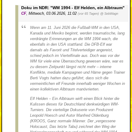
Doku im NDR: "WM 1994 - Elf Helden, ein Albtraum"
CF
,
Mittwoch, 03.06.2026, 11:02
(vor 65 Tagen)
@ SebWagn
Wenn am 11. Juni 2026 die Fußball-WM in den USA,
Kanada und Mexiko beginnt, werden traumatische, lang
verdrängte Erinnerungen an die WM 1994 wach, die
ebenfalls in den USA stattfand. Die DFB-Elf war
damals als Favorit und Titelverteidiger angereist,
schied jedoch im Viertelfinale aus. Doch was vor der
WM für viele eine Überraschung gewesen wäre, war es
zu diesem Zeitpunkt längst nicht mehr – interne
Konflikte, mediale Kampagnen und Häme gegen Trainer
Berti Vogts hatten dazu geführt, dass sich die
vermeintlichen elf Freunde innerhalb weniger Wochen in
einen kollektiven Albtraum manövrierten.
Elf Helden – Ein Albtraum wirft einen Blick hinter die
Kulissen dieses für Deutschland denkwürdigen WM-
Turniers. Die vierteilige Dokuserie von Produzent
Leopold Hoesch und Autor Manfred Oldenburg
(KROOS, Ganz normale Männer. Der „vergessene
Holocaust, Das letzte Tabu) zeichnet den Weg der