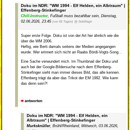
Doku im NDR: "WM 1994 - Elf Helden, ein Albtraum" |
Effenberg-Stinkefinger
Chill-Instructor
,
Fußball muss bezahlbar sein
,
Dienstag,
02.06.2026, 23:45
(vor 66 Tagen)
@ SebWagn
Super erste Folge. Doku ist von der Art her ähnlich wie die
über die WM 2006.
Heftig, wie Berti damals seitens der Medien angegangen
wurde. Wer erinnert sich nicht an Raabs Bördi-Vogts-Song...
Eine Sache verwundert mich. Im Thumbnail der Doku und
auch bei der Google-Bildersuche nach dem Effenberg-
Stinkefinger sieht man immer dieses Bild, das alle kennen.
Effenberg trägt da aber das Trikot der EM 1992. Wie kann
das denn sein?!
antworten
Doku im NDR: "WM 1994 - Elf Helden, ein
Albtraum" | Effenberg-Stinkefinger
Murksknüller
,
Brühl/Rheinland
,
Mittwoch, 03.06.2026,