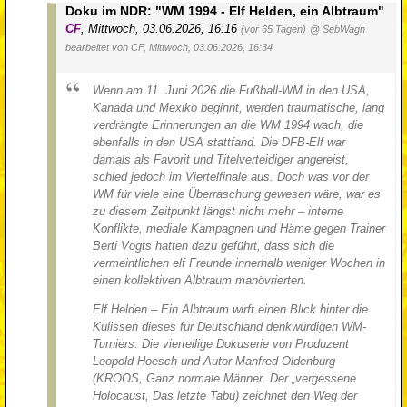
Doku im NDR: "WM 1994 - Elf Helden, ein Albtraum"
CF
,
Mittwoch, 03.06.2026, 16:16
(vor 65 Tagen)
@ SebWagn
bearbeitet von CF, Mittwoch, 03.06.2026, 16:34
Wenn am 11. Juni 2026 die Fußball-WM in den USA,
Kanada und Mexiko beginnt, werden traumatische, lang
verdrängte Erinnerungen an die WM 1994 wach, die
ebenfalls in den USA stattfand. Die DFB-Elf war
damals als Favorit und Titelverteidiger angereist,
schied jedoch im Viertelfinale aus. Doch was vor der
WM für viele eine Überraschung gewesen wäre, war es
zu diesem Zeitpunkt längst nicht mehr – interne
Konflikte, mediale Kampagnen und Häme gegen Trainer
Berti Vogts hatten dazu geführt, dass sich die
vermeintlichen elf Freunde innerhalb weniger Wochen in
einen kollektiven Albtraum manövrierten.
Elf Helden – Ein Albtraum wirft einen Blick hinter die
Kulissen dieses für Deutschland denkwürdigen WM-
Turniers. Die vierteilige Dokuserie von Produzent
Leopold Hoesch und Autor Manfred Oldenburg
(KROOS, Ganz normale Männer. Der „vergessene
Holocaust, Das letzte Tabu) zeichnet den Weg der