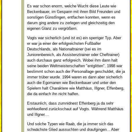
Es war schon enorm, welche Wucht diese Leute wie
Beckenbauer, im Gespann mit ihren Bild Freunden und
sonstigen Günstlingen, entfachen konnten, wenn es
darum ging andere zu zerlegen und gleichzeitig den
eigenen Glanz zu vergrößern.
Vogts war sicherlich (und ist es) ein sperriger Typ. Aber
er war ja einer der erfolgreichsten Fußballer
Deutschlands, als Nationaltrainer (sei es im
Juniorenbereich, als Assistenztrainer oder Cheftrainer)
auch durchaus ganz erfolgreich. Wobei ihm dann halt
seine beiden Weltmeisterschaften "entglitten". 1998 war
bestimmt schon auch der Personallage geschuldet, die ja
immer trüber wurde. 1994 waren es dann aber sicherlich
auch die Egomanen wie Beckenbauer und unter den
Spielern halt Charaktere wie Matthäus, Illgner, Effenberg,
die da einfach ihn nicht halfen.
Erstaunlich, dass zumnidnest Effenberg ja da sehr
wohlwollend zurückschaut auf Vogts. Während Matthäus
und Illgner....
Und solche Typen wie Raab, die ja immer sich das
schwächste Glied aussuchten und draufgingen... Aber