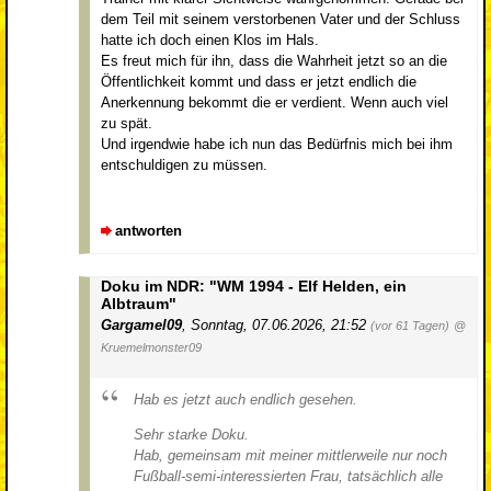
dem Teil mit seinem verstorbenen Vater und der Schluss
hatte ich doch einen Klos im Hals.
Es freut mich für ihn, dass die Wahrheit jetzt so an die
Öffentlichkeit kommt und dass er jetzt endlich die
Anerkennung bekommt die er verdient. Wenn auch viel
zu spät.
Und irgendwie habe ich nun das Bedürfnis mich bei ihm
entschuldigen zu müssen.
antworten
Doku im NDR: "WM 1994 - Elf Helden, ein
Albtraum"
Gargamel09
,
Sonntag, 07.06.2026, 21:52
(vor 61 Tagen)
@
Kruemelmonster09
Hab es jetzt auch endlich gesehen.
Sehr starke Doku.
Hab, gemeinsam mit meiner mittlerweile nur noch
Fußball-semi-interessierten Frau, tatsächlich alle