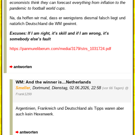
economists think they can forecast everything from inflation to the
pandemic to football world cups.
Na, da hoffen wir mal, dass er wenigstens diesmal falsch liegt und
natürlich Deutschland die WM gewinnt.
Excuses: If I am right, it’s skill and if I am wrong, it’s
somebody else’s fault
https://panmureliberum.com/media/3179/strs_1031724.pdf
antworten
WM: And the winner is…Netherlands
Smeller
,
Dortmund
,
Dienstag, 02.06.2026, 22:58
(vor 66 Tagen)
@
Frank1299
Argentinien, Frankreich und Deutschland als Tipps waren aber
auch kein Hexenwerk.
antworten