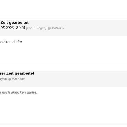
Zeit gearbeitet
.05.2026, 21:18
(vor 92 Tagen)
@ Motzki09
nicken durfte.
er Zeit gearbeitet
agen)
@ Will Kane
n noch abnicken durfte.