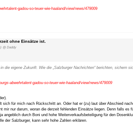
bwehrtalent-gadou-so-teuer-wie-haaland/view/news/479009
eit ohne Einsätze ist.
)
@ Daddy
 in die eigene Zukunft. Wie die „Salzburger Nachrichten“ berichten, sichern 
zburgs-abwehrtalent-gadou-so-teuer-wie-haaland/view/news/479009
er).
lt sich für mich nach Rückschritt an. Oder hat er (zu) laut über Abschied nac
eht mir nur darum, woran die derzeit fehlenden Einsätze liegen. Denn falls es f
ie ja angeblich durch Boni und hohe Weiterverkaufsbeteiligung für den Dosenk
ille der Salzburger, kann sehr hohe Zahlen erklären.