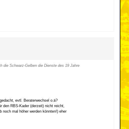
sich die Schwarz-Gelben die Dienste des 19 Jahre
hgedacht, evtl. Beraterwechsel o.ä?
ür den RBS-Kader (derzeit) nicht reicht,
lub noch mal höher werden könnten!) eher