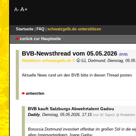
A+
A-
Startseite
FAQ
schwatzgelb.de unterstützen
|
|
zurück zur Hauptseite
BVB-Newsthread vom 05.05.2026
(BVB)
Redaktion schwatzgelb.de
,
Dortmund
,
Dienstag, 05.05
Aktuelle News rund um den BVB bitte in diesen Thread posten.
antworten
BVB kauft Salzburgs Abwehrtalent Gadou
Daddy
,
Dienstag, 05.05.2026, 17:15
(vor 92 Tagen)
@ Redaktion 
Borussia Dortmund investiert offenbar im großen Stil in die 
alten Innenverteidigers Joane Gadou