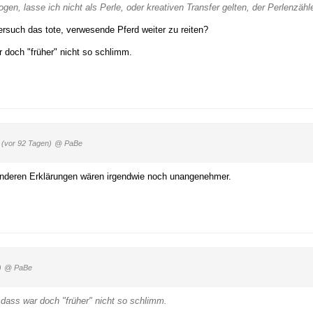
en, lasse ich nicht als Perle, oder kreativen Transfer gelten, der Perlenzähle
Versuch das tote, verwesende Pferd weiter zu reiten?
 doch "früher" nicht so schlimm.
8
(vor 92 Tagen)
@ PaBe
le anderen Erklärungen wären irgendwie noch unangenehmer.
)
@ PaBe
 dass war doch "früher" nicht so schlimm.