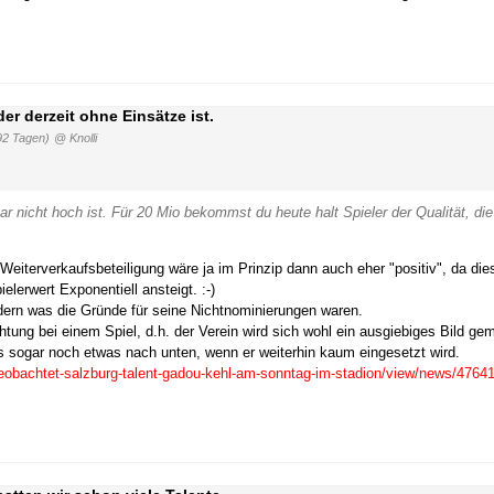
r derzeit ohne Einsätze ist.
92 Tagen)
@ Knolli
ar nicht hoch ist. Für 20 Mio bekommst du heute halt Spieler der Qualität, die
d Weiterverkaufsbeteiligung wäre ja im Prinzip dann auch eher "positiv", da di
lerwert Exponentiell ansteigt. :-)
ndern was die Gründe für seine Nichtnominierungen waren.
ung bei einem Spiel, d.h. der Verein wird sich wohl ein ausgiebiges Bild ge
eis sogar noch etwas nach unten, wenn er weiterhin kaum eingesetzt wird.
beobachtet-salzburg-talent-gadou-kehl-am-sonntag-im-stadion/view/news/4764