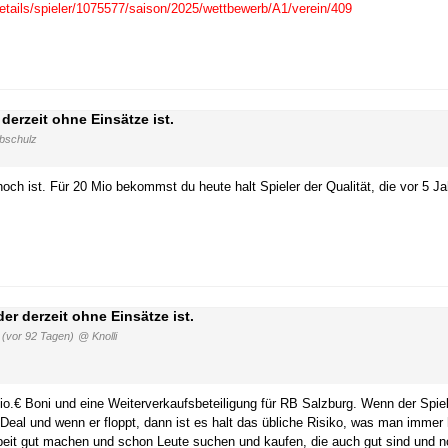
etails/spieler/1075577/saison/2025/wettbewerb/A1/verein/409
erzeit ohne Einsätze ist.
bschulz
hoch ist. Für 20 Mio bekommst du heute halt Spieler der Qualität, die vor 5 Ja
r derzeit ohne Einsätze ist.
0
(vor 92 Tagen)
@ Knolli
o.€ Boni und eine Weiterverkaufsbeteiligung für RB Salzburg. Wenn der Spiele
Deal und wenn er floppt, dann ist es halt das übliche Risiko, was man immer h
beit gut machen und schon Leute suchen und kaufen, die auch gut sind und n