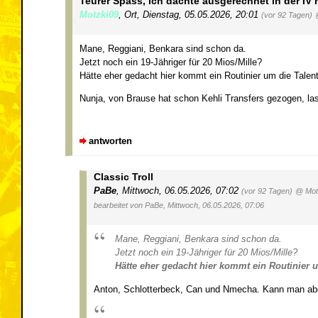
Teurer Spass, ich dachte ausgerechnet in der IV 
Motzki09
,
Ort
,
Dienstag, 05.05.2026, 20:01
(vor 92 Tagen)
Mane, Reggiani, Benkara sind schon da.
Jetzt noch ein 19-Jähriger für 20 Mios/Mille?
Hätte eher gedacht hier kommt ein Routinier um die Talent
Nunja, von Brause hat schon Kehli Transfers gezogen, lasse
antworten
Classic Troll
PaBe
,
Mittwoch, 06.05.2026, 07:02
(vor 92 Tagen)
@ Mot
bearbeitet von PaBe, Mittwoch, 06.05.2026, 07:06
Mane, Reggiani, Benkara sind schon da.
Jetzt noch ein 19-Jähriger für 20 Mios/Mille?
Hätte eher gedacht hier kommt ein Routinier u
Anton, Schlotterbeck, Can und Nmecha. Kann man abe