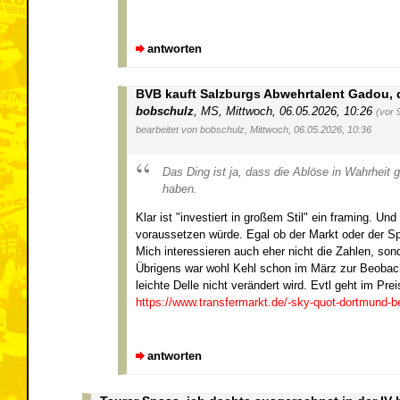
antworten
BVB kauft Salzburgs Abwehrtalent Gadou, de
bobschulz
,
MS
,
Mittwoch, 06.05.2026, 10:26
(vor 
bearbeitet von bobschulz, Mittwoch, 06.05.2026, 10:36
Das Ding ist ja, dass die Ablöse in Wahrheit g
haben.
Klar ist "investiert in großem Stil" ein framing. Un
voraussetzen würde. Egal ob der Markt oder der Spie
Mich interessieren auch eher nicht die Zahlen, so
Übrigens war wohl Kehl schon im März zur Beobacht
leichte Delle nicht verändert wird. Evtl geht im Pr
https://www.transfermarkt.de/-sky-quot-dortmund-
antworten