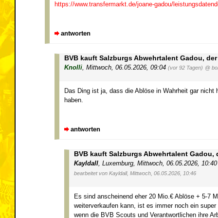
https://www.transfermarkt.de/joane-gadou/leistungsdatend
antworten
BVB kauft Salzburgs Abwehrtalent Gadou, der d
Knolli
,
Mittwoch, 06.05.2026, 09:04
(vor 92 Tagen)
@ bo
Das Ding ist ja, dass die Ablöse in Wahrheit gar nicht 
haben.
antworten
BVB kauft Salzburgs Abwehrtalent Gadou, de
Kayldall
,
Luxemburg
,
Mittwoch, 06.05.2026, 10:4
bearbeitet von Kayldall, Mittwoch, 06.05.2026, 10:46
Es sind anscheinend eher 20 Mio.€ Ablöse + 5-7 Mi
weiterverkaufen kann, ist es immer noch ein super 
wenn die BVB Scouts und Verantwortlichen ihre Ar