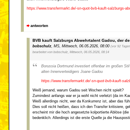
https://www.transfermarkt.de/-sn-quot-bvb-kauft-salzburgs-a
antworten
BVB kauft Salzburgs Abwehrtalent Gadou, der derz
bobschulz
,
MS
,
Mittwoch, 06.05.2026, 08:00
(vor 92 Tagen
bearbeitet von bobschulz, Mittwoch, 06.05.2026, 08:14
Borussia Dortmund investiert offenbar im großen Stil
alten Innenverteidigers Joane Gadou
https://www.transfermarkt.de/-sn-quot-bvb-kauft-sal
Weiß jemand, warum Gadou seit Wochen nicht spielt?
Zumindest anfangs war er ja wohl nicht verletzt (da im Kad
Weiß allerdings nicht, wer da Konkurrenz ist, aber das füh
Dies soll nicht heißen, dass ich den Transfer kritisiere, g
erscheint mir die hoch angesetzte kolportierte Ablöse (d
bedenklich. Allerdings ist die erste Quelle ja die Hauspost