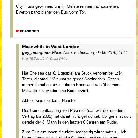
City muss gewinnen, um im Meisterrennen nachzuziehen.
Everton parkt bisher den Bus vorm Tor.
antworten
Meanwhile in West London
guy_incognito
,
Rhein-Neckar
,
Dienstag, 05.05.2026, 11:11
(vor 95 Tagen)
@ Dana White
Hat Chelsea das 6. Ligaspiel am Stück verloren bei 1:14
Toren, diesmal 1:3 zuhause gegen Nottingham. Sprich
immerhin haben sie mit ihrem Kaderwert von über einer
Milliarde mal wieder eine Bude erzielt.
Aktuell sind sie damit Neunter.
Die Trainerentlassung von Rosenier (das war der mit dem
Vertrag bis 2032) hat damit nicht gefruchtet. Übrigens ist dort
gerade der 8. Mann in den letzten 6 Jahren am Ruder.
Zum Glück müssen die nicht nachhaltig wirtschaften... Ich
frage mich sowieso, ob die überhaupt sowas wie eine