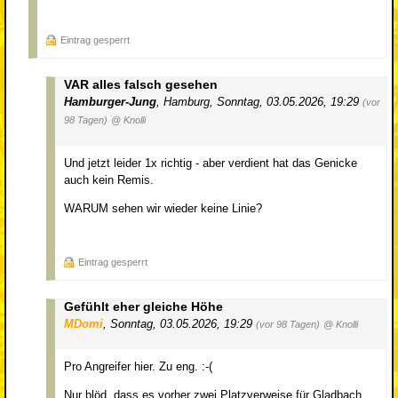
Eintrag gesperrt
VAR alles falsch gesehen
Hamburger-Jung
,
Hamburg
,
Sonntag, 03.05.2026, 19:29
(vor
98 Tagen)
@ Knolli
Und jetzt leider 1x richtig - aber verdient hat das Genicke
auch kein Remis.
WARUM sehen wir wieder keine Linie?
Eintrag gesperrt
Gefühlt eher gleiche Höhe
MDomi
,
Sonntag, 03.05.2026, 19:29
(vor 98 Tagen)
@ Knolli
Pro Angreifer hier. Zu eng. :-(
Nur blöd, dass es vorher zwei Platzverweise für Gladbach