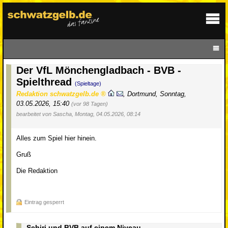
Der VfL Mönchengladbach - BVB -
Spielthread
(Spieltage)
Redaktion schwatzgelb.de
,
Dortmund
,
Sonntag,
03.05.2026, 15:40
(vor 98 Tagen)
bearbeitet von Sascha, Montag, 04.05.2026, 08:14
Alles zum Spiel hier hinein.
Gruß
Die Redaktion
Eintrag gesperrt
Schiri und BVB auf einem Niveau