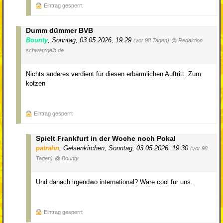
Eintrag gesperrt
Dumm dümmer BVB
Bounty
,
Sonntag, 03.05.2026, 19:29
(vor 98 Tagen)
@ Redaktion
schwatzgelb.de
Nichts anderes verdient für diesen erbärmlichen Auftritt. Zum
kotzen
Eintrag gesperrt
Spielt Frankfurt in der Woche noch Pokal
patrahn
,
Gelsenkirchen
,
Sonntag, 03.05.2026, 19:30
(vor 98
Tagen)
@ Bounty
Und danach irgendwo international? Wäre cool für uns.
Eintrag gesperrt