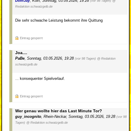
DomJay
,
Köln
,
Sonntag, 03.05.2026, 19:28
(vor 98 Tagen)
@
Redaktion schwatzgelb.de
Die sehr schwache Leistung bekommt ihre Quittung
Eintrag gesperrt
Joa....
PaBe
,
Sonntag, 03.05.2026, 19:28
(vor 98 Tagen)
@ Redaktion
schwatzgelb.de
... konsequenter Spielverlauf.
Eintrag gesperrt
Wer genau wollte hier das Last Minute Tor?
guy_incognito
,
Rhein-Neckar
,
Sonntag, 03.05.2026, 19:28
(vor 98
Tagen)
@ Redaktion schwatzgelb.de