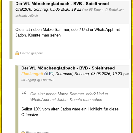
Der VfL Mönchengladbach - BVB - Spielthread
Olaf1970
,
Sonntag, 03.05.2026, 19:22
(vor 98 Tagen)
@ Redaktion
schwatzgelb.de
Ole sitzt neben Matze Sammer, oder? Und er WhatsAppt mit
Jadon. Konnte man sehen
Eintrag gesperrt
Der VfL Mönchengladbach - BVB - Spielthread
Flankengott
,
Dortmund
,
Sonntag, 03.05.2026, 19:23
(vor
98 Tagen)
@ Olaf1970
Ole sitzt neben Matze Sammer, oder? Und er
WhatsAppt mit Jadon. Konnte man sehen
Selbst 10% vom alten Jadon wäre ein Highlight für diese
Offensive
Eintrag gesperrt