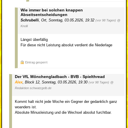
Wie immer bei solchen knappen
Abseitsentscheidungen
Schrubelli
,
Ort
,
Sonntag, 03.05.2026, 19:32
(vor 98 Tagen)
@
Knolli
Längst überfällig
Für diese nicht Leistung absolut verdient die Niederlage
Eintrag gesperrt
Der VfL Mönchengladbach - BVB - Spielthread
Alex
,
Block 12
,
Sonntag, 03.05.2026, 19:30
(vor 98 Tagen)
@
Redaktion schwatzgelb.de
Kommt halt nicht jede Woche ein Gegner der gedanklich ganz
woanders ist.
Absolute Minusleistung und die Wechsel absolut furchtbar.