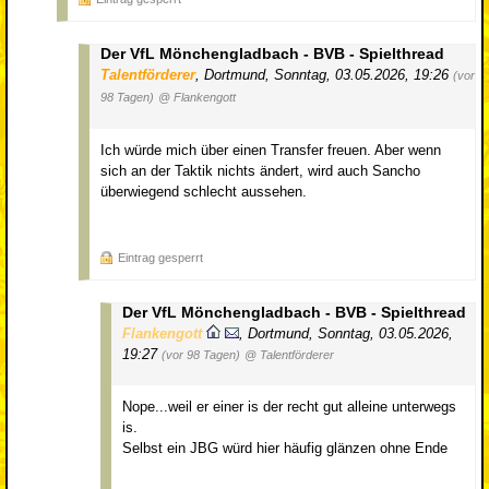
Der VfL Mönchengladbach - BVB - Spielthread
Talentförderer
,
Dortmund
,
Sonntag, 03.05.2026, 19:26
(vor
98 Tagen)
@ Flankengott
Ich würde mich über einen Transfer freuen. Aber wenn
sich an der Taktik nichts ändert, wird auch Sancho
überwiegend schlecht aussehen.
Eintrag gesperrt
Der VfL Mönchengladbach - BVB - Spielthread
Flankengott
,
Dortmund
,
Sonntag, 03.05.2026,
19:27
(vor 98 Tagen)
@ Talentförderer
Nope...weil er einer is der recht gut alleine unterwegs
is.
Selbst ein JBG würd hier häufig glänzen ohne Ende