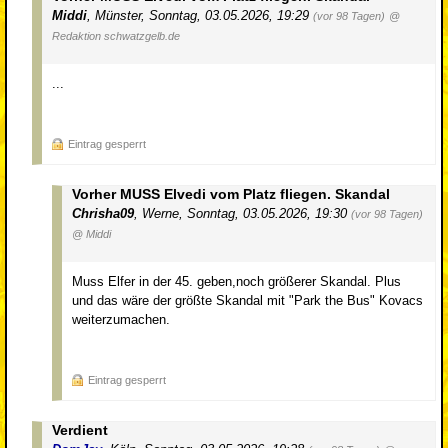
Middi
,
Münster
,
Sonntag, 03.05.2026, 19:29
(vor 98 Tagen)
@
Redaktion schwatzgelb.de
...
Eintrag gesperrt
Vorher MUSS Elvedi vom Platz fliegen. Skandal
Chrisha09
,
Werne
,
Sonntag, 03.05.2026, 19:30
(vor 98 Tagen)
@ Middi
Muss Elfer in der 45. geben,noch größerer Skandal. Plus
und das wäre der größte Skandal mit "Park the Bus" Kovacs
weiterzumachen.
Eintrag gesperrt
Verdient