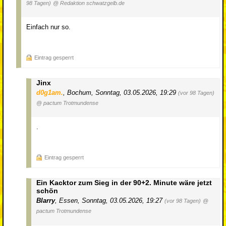
98 Tagen)
@ Redaktion schwatzgelb.de
Einfach nur so.
Eintrag gesperrt
Jinx
d0g1am.
,
Bochum
,
Sonntag, 03.05.2026, 19:29
(vor 98 Tagen)
@ pactum Trotmundense
.
Eintrag gesperrt
Ein Kacktor zum Sieg in der 90+2. Minute wäre jetzt
schön
Blarry
,
Essen
,
Sonntag, 03.05.2026, 19:27
(vor 98 Tagen)
@
pactum Trotmundense