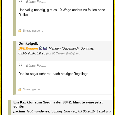
Böses Foul...
Und völlig unnötig, gibt es 10 Wege anders zu foulen ohne
Risiko
Eintrag gesperrt
Dunkelgelb
BVBMenden
,
Menden (Sauerland)
,
Sonntag,
03.05.2026, 19:25
(vor 98 Tagen)
@ d0g1am.
Böses Foul...
Das ist sogar sehr rot, nach heutiger Regellage.
Eintrag gesperrt
Ein Kacktor zum Sieg in der 90+2. Minute wäre jetzt
schön
pactum Trotmundense
,
Syburg
,
Sonntag, 03.05.2026, 19:24
(vor