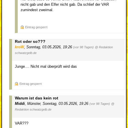
nicht gab und den Elfer nicht gab. Da schlief der VAR
zumindest zweimal.
Eintrag gesperrt
Rot oder so???
kroW
,
Sonntag, 03.05.2026, 19:26
(vor 98 Tagen)
@ Redaktion
schwatzgelb.de
Junge.... Nicht mal überprüft wird das
Eintrag gesperrt
Warum ist das kein rot
Middi
,
Münster
,
Sonntag, 03.05.2026, 19:26
(vor 98 Tagen)
@
Redaktion schwatzgelb.de
VAR???